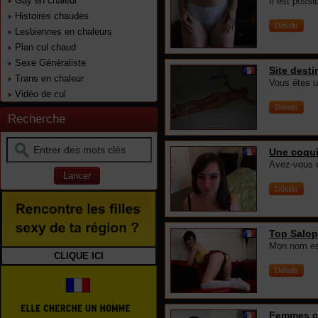
Gay en chaleur
Il est possi
Histoires chaudes
Détails
Lesbiennes en chaleurs
Plan cul chaud
Sexe Généraliste
Site dest
Trans en chaleur
Vous êtes u
Vidéo de cul
Détails
Recherche
Une coqui
Avez-vous e
Détails
Top Salope
Mon nom est 
CLIQUE ICI
Détails
Femmes co