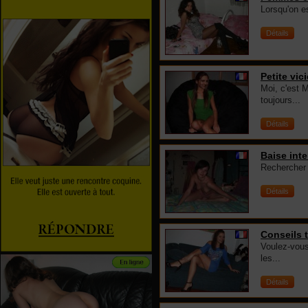
Lorsqu'on e
Détails
Petite vic
Moi, c'est M
toujours...
Détails
Baise int
Rechercher 
Détails
Conseils 
Voulez-vous
les...
Détails