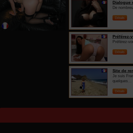
Dialogue 
De nombreus
Détails
Préférez-
Préférez-vo
Détails
Site de r
Je suis Fra
quelques...
Détails