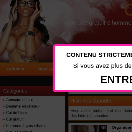
C
Un site gratuit d'homme
CONTENU STRICTEME
Si vous avez plus d
ANNUAIRE
NOUVEAUTÉS
ENTR
Annuaire
>
Histoires chaudes
Catégories
Annuaire de cul
Histoires chaudes
Beurette en chaleur
Vous voulez fantasmé et vous déten
Cul de black
des histoires chaudes.
Cul gratuit
Femmes à gros nibards
Organiser 